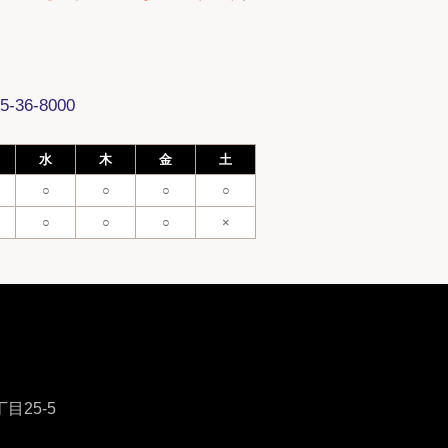
36-8000
水
木
金
土
○
○
○
○
○
○
○
×
3丁目25-5