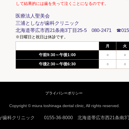
して結果的には歯を失って泣くことになるのです。
医療法人聖美会
三浦としなが歯科クリニック
北
海道帯広市西21条南3丁目25-5 080-2471 ☎0155-
※日曜日と祝日は休診です。
月
火
午前9:30～午後1:00
○
○
午後2:30～午後6:30
○
○
プライバシーポリシー
Copyright © miura toshinaga dental clinic, All rights reserved.
歯科クリニック 0155-36-8000 北海道帯広市西21条南