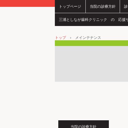
トップページ
当院の診療方針
診
三浦としなが歯科クリニック の 応援
トップ
›
メインテナンス
当院の診療方針