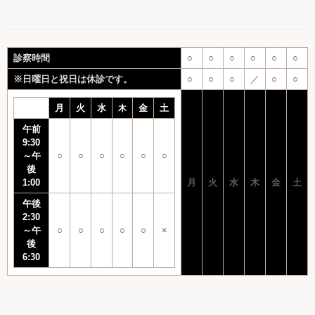
診察時間
○
○
○
○
○
○
※日曜日と祝日は休診です。
○
○
○
／
○
○
月
火
水
金
土
木
午前
9:30
～午
○
○
○
○
○
○
後
1:00
月
火
水
木
金
土
午後
2:30
～午
○
○
○
○
○
×
後
6:30